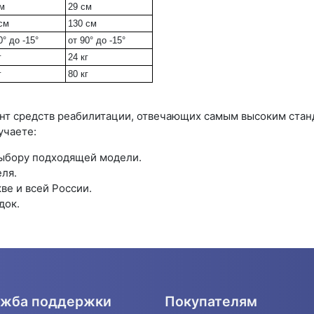
см
29 см
см
130 см
0° до -15°
от 90° до -15°
г
24 кг
г
80 кг
т средств реабилитации, отвечающих самым высоким станд
учаете:
ыбору подходящей модели.
ля.
ве и всей России.
док.
жба поддержки
Покупателям