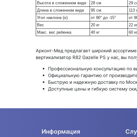
Высота в сложенном виде
28 см
29 
Длина в сложенном виде
95 см
113 
Угол наклона (α)
от 90° до -15°
от 9
Вес
20 кг
22 к
Макс. вес ребенка
40 кг
60 к
Арконт-Мед предлагает широкий ассортимен
вертикализатор R82 Gazelle PS у нас, вы пол
Профессиональную консультацию по в
Официальную гарантию от производите
Быструю и надежную доставку по Моск
Доступные цены и гибкую систему ски
Информация
Слу