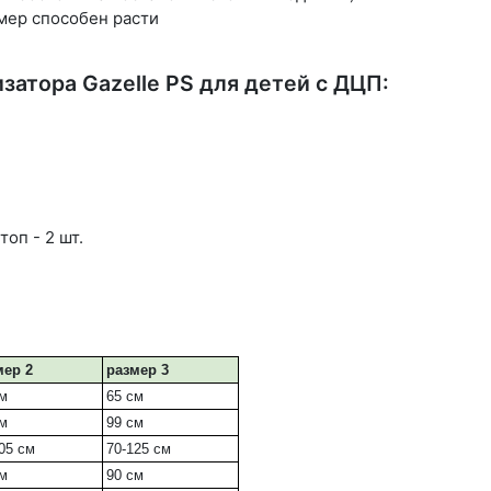
мер способен расти
затора Gazelle PS для детей с ДЦП:
оп - 2 шт.
мер 2
размер 3
см
65 см
см
99 см
05 см
70-125 см
см
90 см