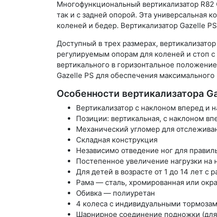
Многофункциональный вертикализатор R82 G
так и с задней опорой. Эта универсальная 
коленей и бедер. Вертикализатор Gazelle P
Доступный в трех размерах, вертикализатор
регулируемым опорам для коленей и стоп с 
вертикального в горизонтальное положение
Gazelle PS для обеспечения максимального
Особенности вертикализатора Ga
Вертикализатор с наклоном вперед и н
Позиции: вертикальная, с наклоном впе
Механический угломер для отслеживан
Складная конструкция
Независимо отведение ног для правил
Постепенное увеличение нагрузки на 
Для детей в возрасте от 1 до 14 лет с
Рама — сталь, хромированная или ок
Обивка — полиуретан
4 колеса с индивидуальными тормоза
Шарнирное соединение подножки (для 