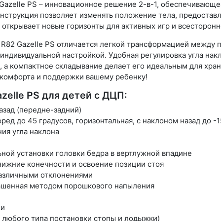
azelle PS – инновационное решение 2-в-1, обеспечивающее
конструкция позволяет изменять положение тела, предостав
S открывает новые горизонты для активных игр и всесторонн
 R82 Gazelle PS отличается легкой трансформацией между 
индивидуальной настройкой. Удобная регулировка угла накл
, а компактное складывание делает его идеальным для хра
 комфорта и поддержки вашему ребенку!
zelle PS для детей с ДЦП:
азад (передне-задний)
ред до 45 градусов, горизонтальная, с наклоном назад до -1
ия угла наклона
ьной установки головки бедра в вертлужной впадине
нижние конечности и освоение позиции стоя
 различными отклонениями
рашенная методом порошкового напыления
ми
любого типа постановки стопы и лодыжки)