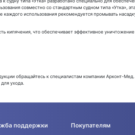
 к судну типа «Утка» разработано специально для обеспече
зования совместно со стандартным судном типа «Утка», эт
ле каждого использования рекомендуется промывать насад
ть кипячения, что обеспечивает эффективное уничтожение 
одукции обращайтесь к специалистам компании Арконт-Мед
для ухода.
жба поддержки
Покупателям