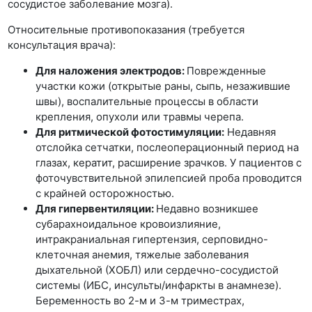
сосудистое заболевание мозга).
Относительные противопоказания (требуется
консультация врача):
Для наложения электродов:
Поврежденные
участки кожи (открытые раны, сыпь, незажившие
швы), воспалительные процессы в области
крепления, опухоли или травмы черепа.
Для ритмической фотостимуляции:
Недавняя
отслойка сетчатки, послеоперационный период на
глазах, кератит, расширение зрачков. У пациентов с
фоточувствительной эпилепсией проба проводится
с крайней осторожностью.
Для гипервентиляции:
Недавно возникшее
субарахноидальное кровоизлияние,
интракраниальная гипертензия, серповидно-
клеточная анемия, тяжелые заболевания
дыхательной (ХОБЛ) или сердечно-сосудистой
системы (ИБС, инсульты/инфаркты в анамнезе).
Беременность во 2-м и 3-м триместрах,