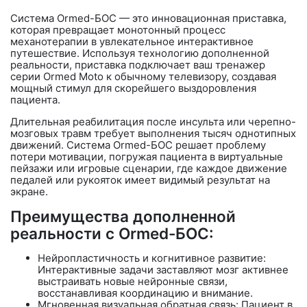
Система
Ormed-БОС
— это инновационная приставка,
которая превращает монотонный процесс
механотерапии в увлекательное интерактивное
путешествие. Используя технологию дополненной
реальности, приставка подключает ваш тренажер
серии
Ormed Moto
к обычному телевизору, создавая
мощный стимул для скорейшего выздоровления
пациента.
Длительная реабилитация после инсульта или черепно-
мозговых травм требует выполнения тысяч однотипных
движений. Система
Ormed-БОС
решает проблему
потери мотивации, погружая пациента в виртуальные
пейзажи или игровые сценарии, где каждое движение
педалей или рукояток имеет видимый результат на
экране.
Преимущества дополненной
реальности с Ormed-БОС:
Нейропластичность и когнитивное развитие:
Интерактивные задачи заставляют мозг активнее
выстраивать новые нейронные связи,
восстанавливая координацию и внимание.
Мгновенная визуальная обратная связь: Пациент в