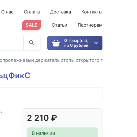
О нас
Оплата
Доставка
Контакты
SALE
Статьи
Партнерам
0
товар(ов),
на
0 рублей
опролежневый держатель стопы открытого типа
льцФикС
с
2 210 ₽
В наличии
й