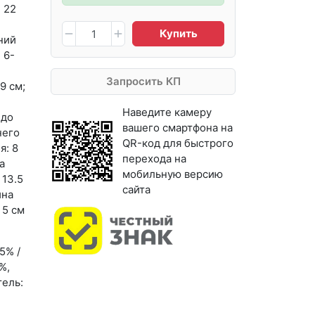
 22
Купить
ний
 6-
Запросить КП
9 см;
Наведите камеру
 до
вашего смартфона на
него
QR-код для быстрого
я: 8
перехода на
а
мобильную версию
 13.5
сайта
ина
 5 см
5% /
%,
ель: