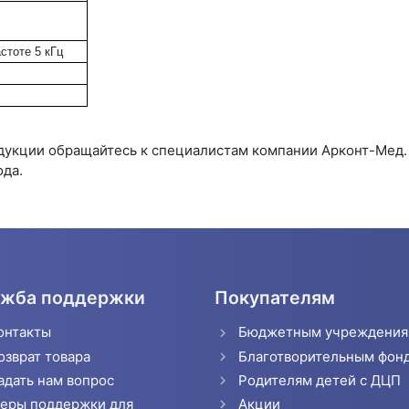
стоте 5 кГц
одукции обращайтесь к специалистам компании Арконт-Мед
ода.
жба поддержки
Покупателям
онтакты
Бюджетным учреждени
озврат товара
Благотворительным фон
адать нам вопрос
Родителям детей с ДЦП
еры поддержки для
Акции