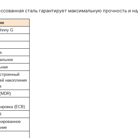
рессованная сталь гарантирует максимальную прочность и н
ие
ohnny G
ь
альное
ьная
встроенный
ей накопления
а
(MDR)
ировка (ECB)
й
кированное
ание