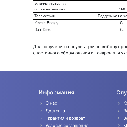
Максимальный вес
пользователя (кг)
160
Телеметрия
Поддержка на ча
Kinetic Energy
Да
Dual Drive
Да
Для получения консультации по выбору пр
спортивного оборудования и товаров для ух
Информация
Слу
О нас
К
Доставка
В
Гарантия и возврат
З
Условия соглашения
М