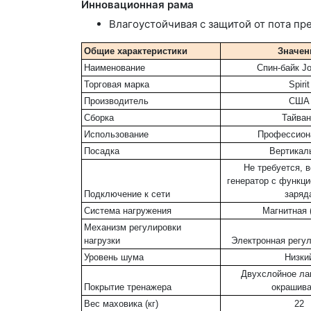
Инновационная рама
Влагоустойчивая с защитой от пота п
Общие характеристики
Значен
Наименование
Спин-байк J
Торговая марка
Spirit
Производитель
США
Сборка
Тайван
Использование
Профессион
Посадка
Вертикал
Не требуется, 
генератор с функци
Подключение к сети
заряд
Система нагружения
Магнитная 
Механизм регулировки
нагрузки
Электронная регул
Уровень шума
Низки
Двухслойное ла
Покрытие тренажера
окрашив
Вес маховика (кг)
22