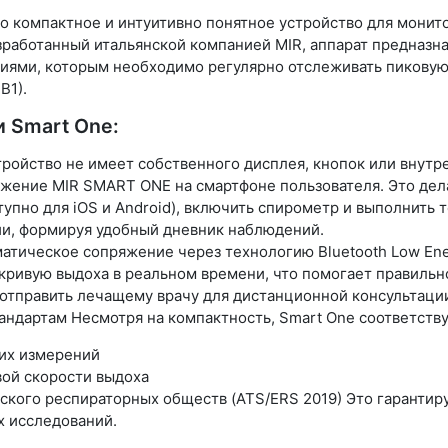
о компактное и интуитивно понятное устройство для монит
зработанный итальянской компанией MIR, аппарат предназна
иями, которым необходимо регулярно отслеживать пиковую 
В1).
 Smart One:
тройство не имеет собственного дисплея, кнопок или внутр
жение MIR SMART ONE на смартфоне пользователя. Это дел
упно для iOS и Android), включить спирометр и выполнить
ии, формируя удобный дневник наблюдений.
атическое сопряжение через технологию Bluetooth Low En
 кривую выдоха в реальном времени, что помогает правильн
отправить лечащему врачу для дистанционной консультаци
тандартам Несмотря на компактность, Smart One соответст
ких измерений
вой скорости выдоха
кого респираторных обществ (ATS/ERS 2019) Это гарантир
х исследований.