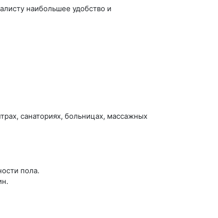
алисту наибольшее удобство и
рах, санаториях, больницах, массажных
ости пола.
ин.