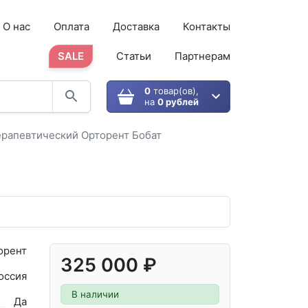
О нас
Оплата
Доставка
Контакты
SALE
Статьи
Партнерам
0
товар(ов),
на
0 рублей
рапевтический Орторент Бобат
орент
325 000 ₽
оссия
В наличии
Да