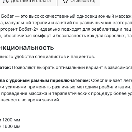
Доставка и оплата
Отзывов (0)
Арконт-Мед
 Бобат — это высококачественный односекционный массажн
а, мануальной терапии и занятий по различным кинезотера
«Орторент Бобат-2» идеально подходят для реабилитации па
обеспечивая комфорт и безопасность как для взрослых, так
нкциональность
ьного удобства специалистов и пациентов:
еток:
Позволяют выбрать оптимальный вариант в зависимост
ола с удобным рамным переключателем:
Обеспечивает легк
ми усилиями применять различные методики реабилитации.
проведение массажа и терапевтических процедур более удо
пасность во время занятий.
и 1200 мм
и 1600 мм