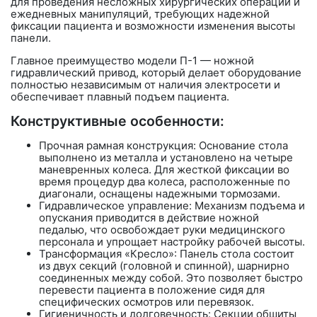
для проведения несложных хирургических операций и
ежедневных манипуляций, требующих надежной
фиксации пациента и возможности изменения высоты
панели.
Главное преимущество модели П-1 —
ножной
гидравлический привод
, который делает оборудование
полностью независимым от наличия электросети и
обеспечивает плавный подъем пациента.
Конструктивные особенности:
Прочная рамная конструкция:
Основание стола
выполнено из металла и установлено на четыре
маневренных колеса. Для жесткой фиксации во
время процедур два колеса, расположенные по
диагонали, оснащены надежными тормозами.
Гидравлическое управление: Механизм подъема и
опускания приводится в действие ножной
педалью, что освобождает руки медицинского
персонала и упрощает настройку рабочей высоты.
Трансформация «Кресло»: Панель стола состоит
из двух секций (головной и спинной), шарнирно
соединенных между собой. Это позволяет быстро
перевести пациента в положение сидя для
специфических осмотров или перевязок.
Гигиеничность и долговечность: Секции обшиты