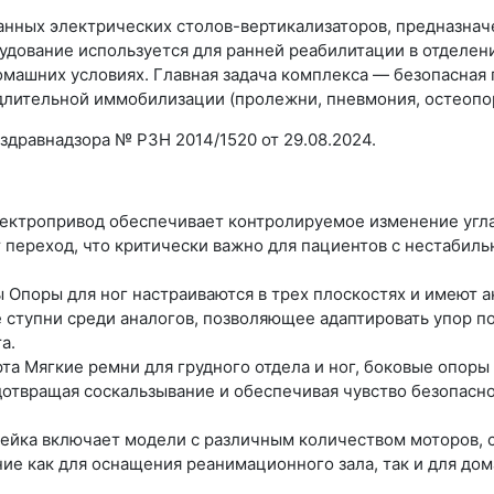
анных электрических столов-вертикализаторов, предназна
удование используется для ранней реабилитации в отделени
омашних условиях. Главная задача комплекса — безопасная 
длительной иммобилизации (пролежни, пневмония, остеопор
дравнадзора № РЗН 2014/1520 от 29.08.2024.
ектропривод обеспечивает контролируемое изменение угла 
 переход, что критически важно для пациентов с нестабил
ы
Опоры для ног настраиваются в трех плоскостях и имеют 
ступни среди аналогов, позволяющее адаптировать упор п
а.
рта
Мягкие ремни для грудного отдела и ног, боковые опоры
отвращая соскальзывание и обеспечивая чувство безопасно
ейка включает модели с различным количеством моторов, с
ие как для оснащения реанимационного зала, так и для до