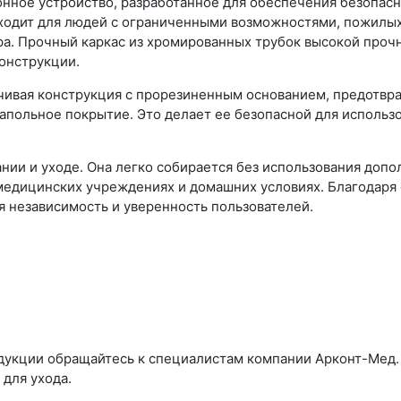
онное устройство, разработанное для обеспечения безопас
ходит для людей с ограниченными возможностями, пожилых
ра. Прочный каркас из хромированных трубок высокой проч
онструкции.
йчивая конструкция с прорезиненным основанием, предотв
апольное покрытие. Это делает ее безопасной для использо
ании и уходе. Она легко собирается без использования допо
едицинских учреждениях и домашних условиях. Благодаря с
я независимость и уверенность пользователей.
одукции обращайтесь к специалистам компании Арконт-Мед
для ухода.