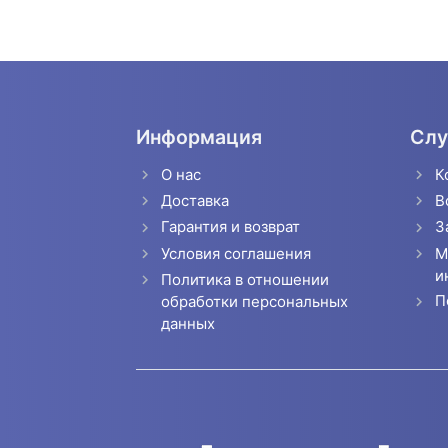
Информация
Слу
О нас
К
Доставка
В
Гарантия и возврат
З
Условия соглашения
М
и
Политика в отношении
П
обработки персональных
данных