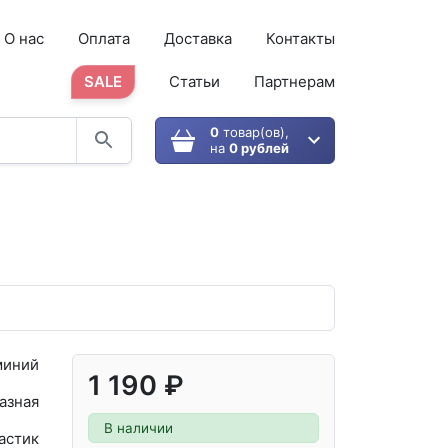
О нас
Оплата
Доставка
Контакты
SALE
Статьи
Партнерам
0
товар(ов),
на
0 рублей
иний
1 190 ₽
азная
В наличии
астик