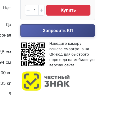
Нет
Купить
Да
Запросить КП
орная
Наведите камеру
вашего смартфона на
2,5 см
QR-код для быстрого
перехода на мобильную
94 см
версию сайта
100 кг
,35 кг
6