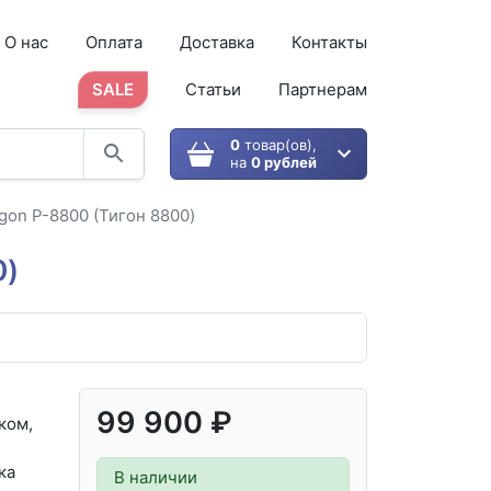
О нас
Оплата
Доставка
Контакты
SALE
Статьи
Партнерам
0
товар(ов),
на
0 рублей
gon P-8800 (Тигон 8800)
0)
99 900 ₽
ком,
ка
В наличии