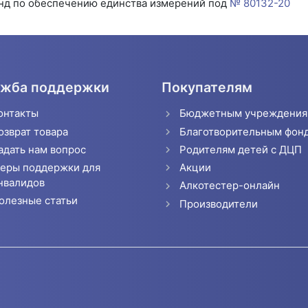
нд по обеспечению единства измерений под
№ 80132-20
жба поддержки
Покупателям
онтакты
Бюджетным учреждени
озврат товара
Благотворительным фон
адать нам вопрос
Родителям детей с ДЦП
еры поддержки для
Акции
нвалидов
Алкотестер-онлайн
олезные статьи
Производители