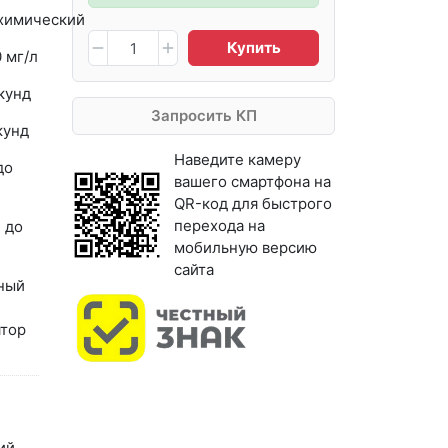
химический
Купить
0 мг/л
кунд
Запросить КП
кунд
Наведите камеру
до
вашего смартфона на
QR-код для быстрого
перехода на
 до
мобильную версию
сайта
ный
ятор
ий