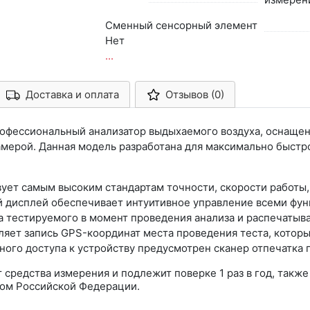
Сменный сенсорный элемент
Нет
...
Доставка и оплата
Отзывов (0)
Арконт-Мед
профессиональный анализатор выдыхаемого воздуха, оснащ
мерой. Данная модель разработана для максимально быстр
вует самым высоким стандартам точности, скорости работы,
 дисплей обеспечивает интуитивное управление всеми фун
 тестируемого в момент проведения анализа и распечатывае
ляет запись GPS-координат места проведения теста, котор
ого доступа к устройству предусмотрен сканер отпечатка 
т средства измерения и подлежит поверке 1 раз в год, так
вом Российской Федерации.