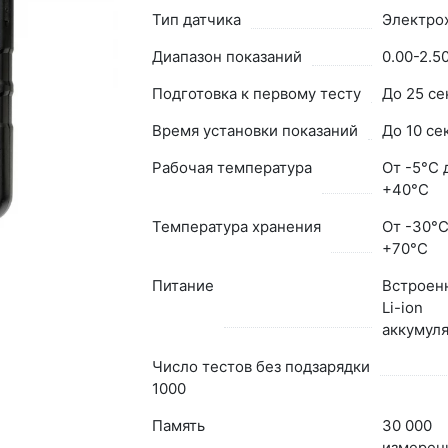
Тип датчика
Электро
Диапазон показаний
0.00-2.5
Подготовка к первому тесту
До 25 се
Время установки показаний
До 10 се
Рабочая температура
От -5°С 
+40°С
Температура хранения
От -30°С
+70°С
Питание
Встроен
Li-ion
аккумул
Число тестов без подзарядки
1000
Память
30 000
измерен