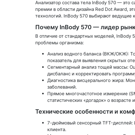
Анализатор состава тела InBody 570 — это
премии в области дизайна Red Dot Award, э
технологий. InBody 570 выбирают ведущие 
Почему InBody 570 — лидер рын
В отличие от стандартных моделей, InBody
проблемы организма:
Анализ водного баланса (ВКЖ/ОКЖ): Т
показатель для выявления скрытых оте
Сегментарный анализ тощей массы: Оце
дисбаланс и корректировать программ
Диагностика висцерального жира: Мон
заболеваний.
Прямое многочастотное измерение (SM
статистических «догадок» о возрасте 
Технические особенности и комф
7-дюймовый сенсорный TFT-дисплей: 
клиента.