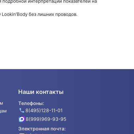
я подробной интерпретации показателей на
 Lookin’Body без лишних проводов.
Наши контакты
ям
Телефоны:
8(495)128-11-01
дам
8(999)969-93-95
Электронная почта: