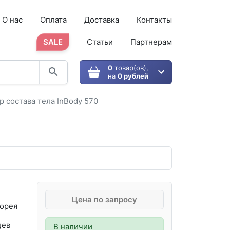
О нас
Оплата
Доставка
Контакты
SALE
Статьи
Партнерам
0
товар(ов),
на
0 рублей
р состава тела InBody 570
Цена по запросу
орея
цев
В наличии