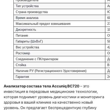
Производитель
A
Тип устройства
А
Страна производства
Ю
Время анализа
6
Максимальный предел взвешивания
2
Дискретность
1
Питание
О
Габариты (ШхВхГ)
5
Вес устройства
4
Ростомер
О
Соединение с ПК/принтером
Д
Стойка
В
Наличие РУ (Регистрационного Удостоверения)
Д
Гарантия
2
Анализатор состава тела Accuniq BC720
– это
инвестиция в передовые медицинские технологии,
которая поднимет уровень диагностики и мониторинга
здоровья в вашей клинике на качественно новый
уровень. Он предлагает беспрецедентную глубину