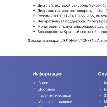
Дисплей: Большой сенсорный экран 15"
Диапазон пациентов: новорожденные (о
Режимы: INTELLiVENT-ASV, ASV, инвази
Лекарственная поддержка: Интегриров
Мониторинг: Транспульмонарное давле
Безопасность: Крупный световой индик
Закажите аппарат ИВЛ HAMILTON-S1 в Арко
Информация
Слу
О нас
К
Доставка
В
Гарантия и возврат
З
Условия соглашения
М
и