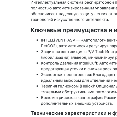
Интеллектуальная система респираторной п
полностью автоматизированным управление
обеспечивает надежную защиту легких от о
технологий искусственного интеллекта.
Ключевые преимущества и и
INTELLiVENT-ASV — «Автопилот» венти
PetCO2), автоматически регулируя па
Защитная вентиляция с P/V Tool: Инс
(мобилизации) альвеол, минимизируя р
Контроль давления IntelliCuff: Автом
предотвращая утечки и снижая риск р
Экспертная неонатология: Благодаря п
идеальным выбором для отделений не
Терапия гелиоксом (Heliox): Опциона
тяжелыми обструктивными патологиями
Волюметрическая капнография: Расшир
дополнительных внешних устройств.
Технические характеристики и ф