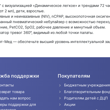
 с визуализацией «Динамическое легкое» и трендами 72 ча
т 2 мл), дети, взрослые.
вные и неинвазивные (NIV), nCPAP, высокопоточная оксиге
анный пневматический небулайзер с возможностью переход
ние, PetCO2, SpO2, рабочее давление и минутный объем.
атор тревог 360°, видимый из любой точки палаты.
нт-Мед — обеспечьте высший уровень интеллектуальной за
жба поддержки
Покупателям
онтакты
Бюджетным учреждени
озврат товара
Благотворительным фон
адать нам вопрос
Родителям детей с ДЦП
еры поддержки для
Акции
нвалидов