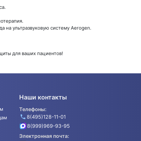
са.
нотерапия.
а на ультразвуковую систему Aerogen.
щиты для ваших пациентов!
Наши контакты
ям
Телефоны:
8(495)128-11-01
дам
8(999)969-93-95
Электронная почта: