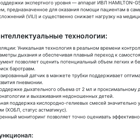
оддержки экспертного уровня — аппарат ИВЛ HAMILTON-G5.
м, предназначенное для оказания помощи пациентам в сам
сложнений (VILI) и существенно снижает нагрузку на меди
нтеллектуальные технологии:
ляции: Уникальная технология в реальном времени контрол
раметры дыхания и обеспечивая плавный переход к самосто
трумент позволяет оценить потенциальный объем легких и б
иск баротравм.
атизированный датчик в манжете трубки поддерживает оптим
азвития пневмонии.
оддержке дыхательного объема от 2 мл и проксимальному да
онатологии и выхаживания недоношенных детей.
льная поддержка кислородно-гелиевых смесей значительно у
 (ХОБЛ, статус астматикус).
енный мониторинг позволяет точно оценивать эффективнос
ункционал: