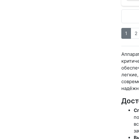
1
2
Аппара
критич
обеспе
легкие,
совреме
надёжно
Дост
Сп
по
вс
за
Вы