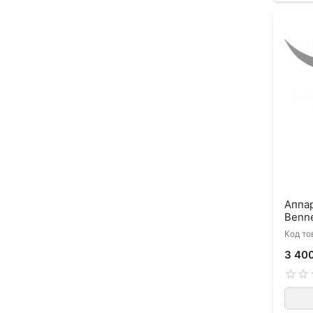
Аппар
Benne
Код то
3 40