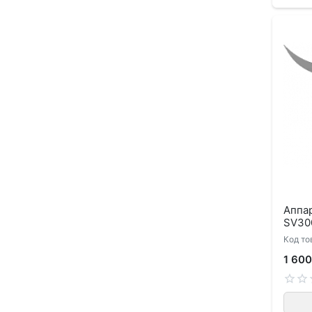
Аппар
SV30
Код то
1 600