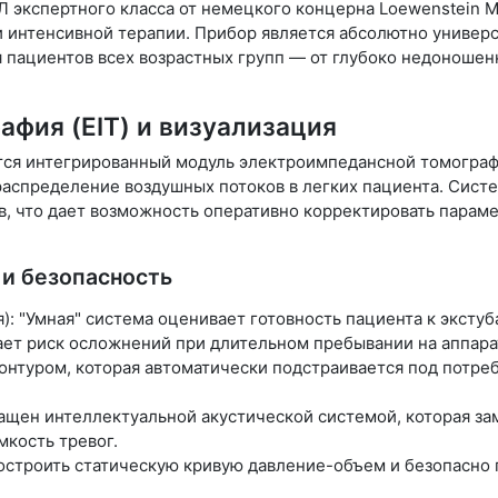
Л экспертного класса от немецкого концерна Loewenstein 
 интенсивной терапии. Прибор является абсолютно универ
 пациентов всех возрастных групп — от глубоко недоношенн
фия (EIT) и визуализация
я интегрированный модуль электроимпедансной томографии
аспределение воздушных потоков в легких пациента. Сист
, что дает возможность оперативно корректировать парам
и безопасность
я): "Умная" система оценивает готовность пациента к эксту
ет риск осложнений при длительном пребывании на аппара
онтуром, которая автоматически подстраивается под потре
нащен интеллектуальной акустической системой, которая з
мкость тревог.
построить статическую кривую давление-объем и безопасно 