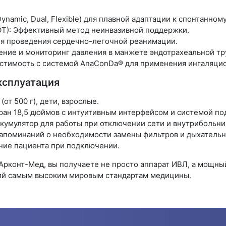
namic, Dual, Flexible) для плавной адаптации к спонтанном
OT): Эффективный метод неинвазивной поддержки.
я проведения сердечно-легочной реанимации.
ение и мониторинг давления в манжете эндотрахеальной тр
стимость с системой AnaConDa® для применения ингаляцио
ксплуатация
т 500 г), дети, взрослые.
ан 18,5 дюймов с интуитивным интерфейсом и системой под
умулятор для работы при отключении сети и внутрибольни
апоминаний о необходимости замены фильтров и дыхательн
ние пациента при подключении.
 Арконт-Мед, вы получаете не просто аппарат ИВЛ, а мощны
ий самым высоким мировым стандартам медицины.