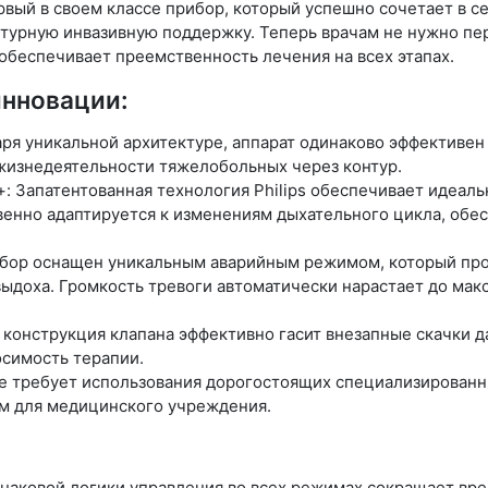
первый в своем классе прибор, который успешно сочетает в
нтурную инвазивную поддержку. Теперь врачам не нужно п
обеспечивает преемственность лечения на всех этапах.
нновации:
ря уникальной архитектуре, аппарат одинаково эффективен 
 жизнедеятельности тяжелобольных через контур.
: Запатентованная технология Philips обеспечивает идеал
венно адаптируется к изменениям дыхательного цикла, обе
рибор оснащен уникальным аварийным режимом, который пр
выдоха. Громкость тревоги автоматически нарастает до ма
 конструкция клапана эффективно гасит внезапные скачки 
осимость терапии.
е требует использования дорогостоящих специализированны
м для медицинского учреждения.
наковой логики управления во всех режимах сокращает вр