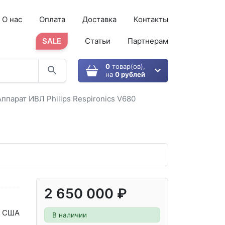
О нас
Оплата
Доставка
Контакты
SALE
Статьи
Партнерам
0
товар(ов),
на
0 рублей
Аппарат ИВЛ Philips Respironics V680
2 650 000 ₽
США
В наличии