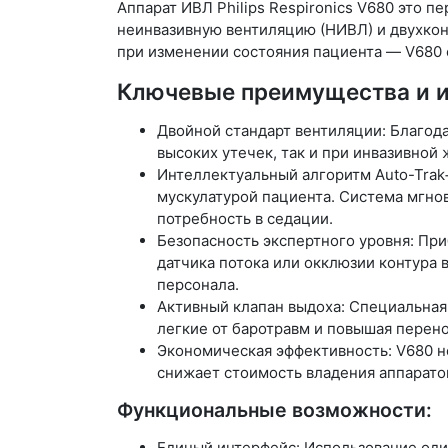
Аппарат ИВЛ Philips Respironics V680 это 
неинвазивную вентиляцию (НИВЛ) и двухко
при изменении состояния пациента — V680 
Ключевые преимущества и и
Двойной стандарт вентиляции: Благода
высоких утечек, так и при инвазивной
Интеллектуальный алгоритм Auto-Trak+
мускулатурой пациента. Система мгно
потребность в седации.
Безопасность экспертного уровня: П
датчика потока или окклюзии контура 
персонала.
Активный клапан выдоха: Специальная
легкие от баротравм и повышая перен
Экономическая эффективность: V680 н
снижает стоимость владения аппарато
Функциональные возможности:
Единый интерфейс: Использование оди