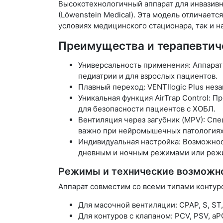
Высокотехнологичный аппарат для инвазивн
(Löwenstein Medical). Эта модель отличает
условиях медицинского стационара, так и на
Преимущества и терапевтич
Универсальность применения: Аппарат р
педиатрии и для взрослых пациентов.
Плавный переход: VENTIlogic Plus нез
Уникальная функция AirTrap Control:
для безопасности пациентов с ХОБЛ.
Вентиляция через загубник (MPV): Сп
важно при нейромышечных патологиях
Индивидуальная настройка: Возможнос
дневным и ночным режимами или режи
Режимы и технические возможн
Аппарат совместим со всеми типами контур
Для масочной вентиляции: CPAP, S, ST,
Для контуров с клапаном: PCV, PSV, aP