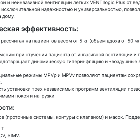
ой и неинвазивной вентиляции легких VENTIlogic Plus от 
ся исключительной надежностью и универсальностью, позвол
 дому.
еская эффективность:
ассчитан на пациентов весом от 5 кг (объем вдоха от 50 мл)
аменим при отучении пациента от инвазивной вентиляции и
 Предотвращает динамическую гиперинфляцию и «воздушные 
ециальные режимы MPVp и MPVv позволяют пациентам сохра
.
ть установки трех независимых программ вентиляции позв
мами покоя и нагрузки.
ости:
ов (проточные системы, контуры с клапаном) и масок. Под
 T.
CV, SIMV.