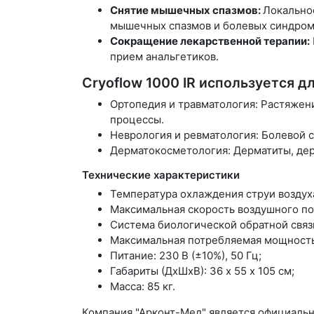
Снятие мышечных спазмов:
Локально
мышечных спазмов и болевых синдром
Сокращение лекарственной терапии:
прием анальгетиков.
Cryoflow 1000 IR используется д
Ортопедия и травматология: Растяжени
процессы.
Неврология и ревматология: Болевой 
Дерматокосметология: Дерматиты, дер
Технические характеристики
Температура охлаждения струи воздуха
Максимальная скорость воздушного пот
Система биологической обратной связ
Максимальная потребляемая мощность:
Питание: 230 В (±10%), 50 Гц;
Габариты (ДхШхВ): 36 х 55 х 105 см;
Масса: 85 кг.
Компания "Арконт-Мед" является официальн