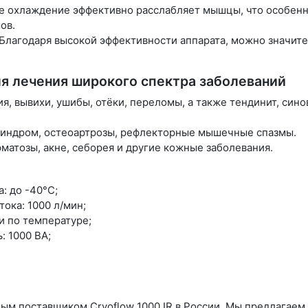
е охлаждение эффективно расслабляет мышцы, что особенн
ов.
Благодаря высокой эффективности аппарата, можно значит
ля лечения широкого спектра заболеваний
я, вывихи, ушибы, отёки, переломы, а также тендинит, сино
синдром, остеоартрозы, рефлекторные мышечные спазмы.
матозы, акне, себорея и другие кожные заболевания.
: до -40°С;
ока: 1000 л/мин;
и по температуре;
 1000 ВА;
ым поставщиком Cryoflow 1000 IR в России. Мы предлагаем