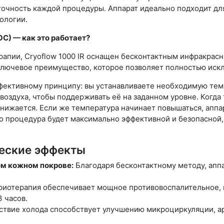
 точность каждой процедуры. Аппарат идеально подходит дл
ологии.
С) — как это работает?
рапии, Cryoflow 1000 IR оснащен бесконтактным инфракрас
ключевое преимущество, которое позволяет полностью иск
ффективному принципу: вы устанавливаете необходимую темп
воздуха, чтобы поддерживать её на заданном уровне. Когд
нижается. Если же температура начинает повышаться, аппар
то процедура будет максимально эффективной и безопасной
еские эффекты
м кожном покрове:
Благодаря бесконтактному методу, апп
риотерапия обеспечивает мощное противовоспалительное,
3 часов.
твие холода способствует улучшению микроциркуляции, ар