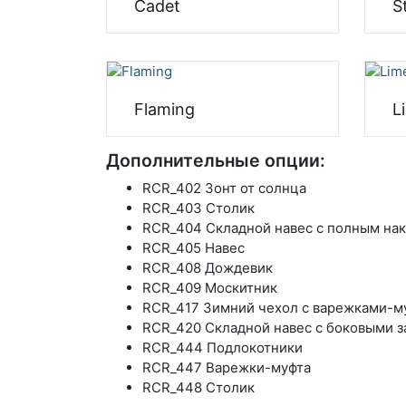
Cadet
S
Flaming
L
Дополнительные опции:
RCR_402 Зонт от солнца
RCR_403 Столик
RCR_404 Складной навес с полным на
RCR_405 Навес
RCR_408 Дождевик
RCR_409 Москитник
RCR_417 Зимний чехол с варежками-м
RCR_420 Складной навес с боковыми 
RCR_444 Подлокотники
RCR_447 Варежки-муфта
RCR_448 Столик