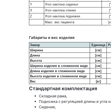
Y
Угол наклона сиденья
[
X
Угол наклона спинки
[
Z
Угол наклона подножки
[
Макс. вес пациента
[к
Габариты и вес изделия
Замер
Единица
Р
Ширина
[см]
Длина
[см]
Высота
[см]
Ширина изделия в сложенном виде
[см]
Длина изделия в сложенном виде
[см]
Высота изделия в сложенном виде
[см]
Вес
[кг]
Стандартная комплектация
Складная рама,
Подножка с регуляцией длины и угла
Сидение,