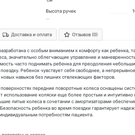
Высота ручек
1
...
Доставка и оплата
Отзывов (0)
Арконт-Мед
азработана с особым вниманием к комфорту как ребенка, т
са, значительно облегчающие управление и маневренность 
имость часто поднимать ребенка для преодоления небольши
поездку. Ребенок чувствует себя свободнее, а непрерывн
 новых навыков без лишних отвлекающих факторов.
х поверхностях передние поворотные колеса оснащены сист
т использование коляски еще более простым и интуитивно
ьшие литые колеса в сочетании с амортизаторами обеспечи
Безопасность ребенка во время поездки гарантирует надеж
 индивидуальным потребностям пациента.
е поворотные колеса