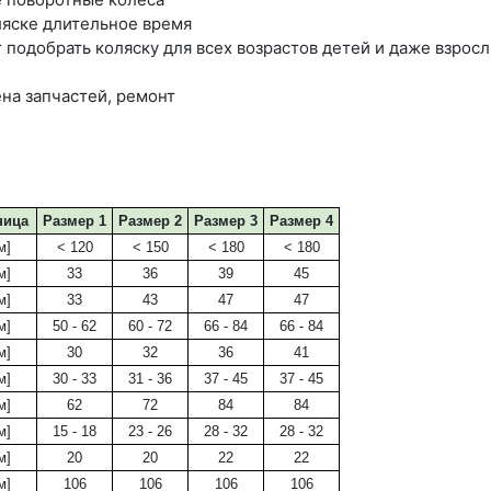
ляске длительное время
подобрать коляску для всех возрастов детей и даже взрос
на запчастей, ремонт
ница
Размер 1
Размер 2
Размер 3
Размер 4
м]
< 120
< 150
< 180
< 180
м]
33
36
39
45
м]
33
43
47
47
м]
50 - 62
60 - 72
66 - 84
66 - 84
м]
30
32
36
41
м]
30 - 33
31 - 36
37 - 45
37 - 45
м]
62
72
84
84
м]
15 - 18
23 - 26
28 - 32
28 - 32
м]
20
20
22
22
м]
106
106
106
106