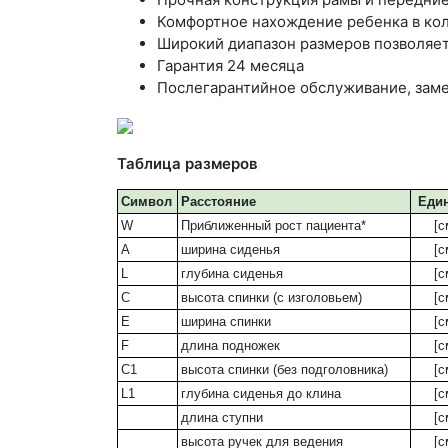
Комфортное нахождение ребенка в ко
Широкий диапазон размеров позволяет 
Гарантия 24 месяца
Послегарантийное обслуживание, заме
Таблица размеров
Символ
Расстояние
Еди
W
Приближенный рост пациента*
[с
A
ширина сиденья
[с
L
глубина сиденья
[с
C
высота спинки (с изголовьем)
[с
E
ширина спинки
[с
F
длина подножек
[с
C1
высота спинки (без подголовника)
[с
L1
глубина сиденья до клина
[с
длина ступни
[с
высота ручек для ведения
[с