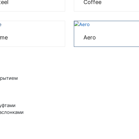
teel
Coffee
ime
Aero
крытием
уфтами
заслонками