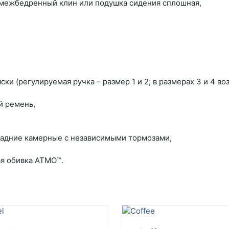
 + межбедренный клин или подушка сидения сплошная,
нный клин,
ки (регулируемая ручка – размер 1 и 2; в размерах 3 и 4 в
1) или набедренный ремень,
 задние камерные с независимыми тормозами,
я обивка ATMO™.