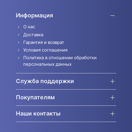
отсутствует или его концентрация ниже порогового
уровня – две линии. Результаты реакции оцениваются
Информация
визуально в течение 5 минут.
О нас
12 тест-полосок для выявления: амфетамина,
Доставка
марихуаны, морфина/героина, кокаина, метамфетамина,
Гарантия и возврат
барбитуратов, бензодиазепина, фенциклидина,
Условия соглашения
метадона, экстази(мдма), трициклических
антидепрессантов.
Политика в отношении обработки
персональных данных
Служба поддержки
Покупателям
Наши контакты