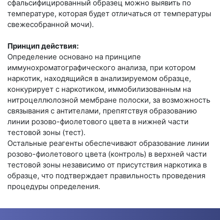
сфальсифицированный образец можно выявить по
температуре, которая будет отличаться от температуры
свежесобранной мочи).
Принцип действия:
Определение основано на принципе
иммунохроматографического анализа, при котором
наркотик, находящийся в анализируемом образце,
конкурирует с наркотиком, иммобилизованным на
нитроцеллюлозной мембране полоски, за возможность
связывания с антителами, препятствуя образованию
линии розово-фиолетового цвета в нижней части
тестовой зоны (тест).
Остальные реагенты обеспечивают образование линии
розово-фиолетового цвета (контроль) в верхней части
тестовой зоны независимо от присутствия наркотика в
образце, что подтверждает правильность проведения
процедуры определения.
Если концентрация наркотика в образце выше или
равна пороговой, то в тестовой зоне образуется одна
линия розово-фиолетового цвета, а если наркотик