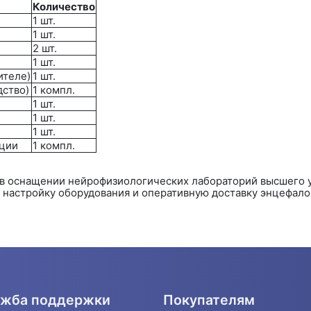
Количество
1 шт.
1 шт.
2 шт.
1 шт.
ителе)
1 шт.
дство)
1 компл.
1 шт.
1 шт.
1 шт.
ации
1 компл.
 в оснащении нейрофизиологических лабораторий высшего 
 настройку оборудования и оперативную доставку энцефал
жба поддержки
Покупателям