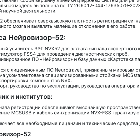
тавляет собой вершину линейки цифровых систем для реги
нальная модель выполнена по
ТУ 26.60.12-044-17635079-202
й научной деятельности.
2
обеспечивает сверхвысокую плотность регистрации сигна
ного мозга и выявлять малейшие отклонения в его работе.
са Нейровизор-52:
ьный усилитель ЭЭГ NVX52 для захвата сигнала экспертного 
имулятор FSS4 для проведения диагностических проб.
изированное ПО «Нейровизор» и базу данных «Картотека п
тся с лицензионным ПО
Neurotravel
, признанным мировым ст
ма укомплектована специализированными стойками MCSstand
спортировки компонентов NVX.
орт, руководство по эксплуатации, руководства оператора и
ик и институтов:
канала регистрации обеспечивают высочайшую пространстве
сные MCSUSB и кабель синхронизации NVX-FSS гарантируют
ключает все необходимые лицензии и технические средства
овизор-52