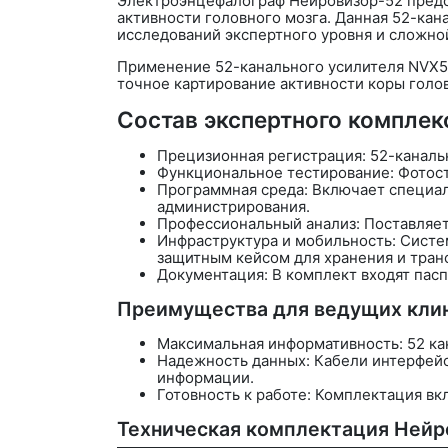
Электроэнцефалограф
Нейровизор-52
предс
активности головного мозга. Данная 52-ка
исследований экспертного уровня и сложно
Применение 52-канального усилителя
NVX5
точное картирование активности коры голов
Состав экспертного комплек
Прецизионная регистрация
: 52-канал
Функциональное тестирование: Фотост
Программная среда: Включает специал
администрирования.
Профессиональный анализ: Поставляе
Инфраструктура и мобильность: Систе
защитным кейсом для хранения и тран
Документация: В комплект входят пасп
Преимущества для ведущих клин
Максимальная информативность
: 52 
Надежность данных: Кабели интерфей
информации.
Готовность к работе: Комплектация в
Техническая комплектация Нейр