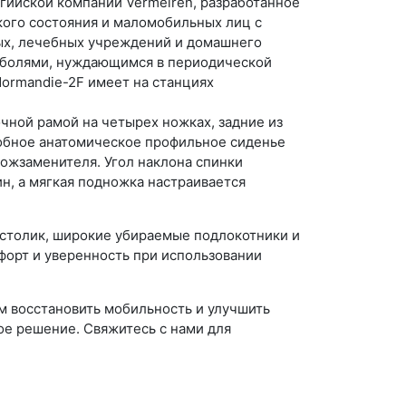
ьгийской компании Vermeiren, разработанное
ого состояния и маломобильных лиц с
лых, лечебных учреждений и домашнего
и болями, нуждающимся в периодической
ormandie-2F имеет на станциях
ной рамой на четырех ножках, задние из
добное анатомическое профильное сиденье
кожзаменителя. Угол наклона спинки
н, а мягкая подножка настраивается
 столик, широкие убираемые подлокотники и
орт и уверенность при использовании
м восстановить мобильность и улучшить
ое решение. Свяжитесь с нами для