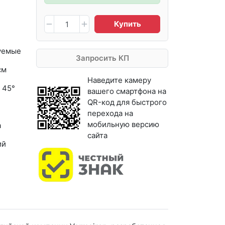
Купить
уемые
Запросить КП
см
Наведите камеру
 45°
вашего смартфона на
QR-код для быстрого
перехода на
мобильную версию
а
сайта
ий