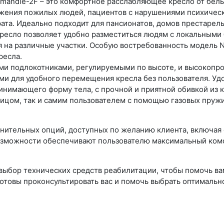
rmandie-2F – это комфортное расслабляющее кресло от бел
жения пожилых людей, пациентов с нарушениями психическ
ата. Идеально подходит для пансионатов, домов престаре
кресло позволяет удобно разместиться людям с локальным
 на различные участки. Особую востребованность модель N
ресла.
 подлокотниками, регулируемыми по высоте, и высокопроч
ми для удобного перемещения кресла без пользователя. У
инимающего форму тела, с прочной и приятной обивкой из 
ицом, так и самим пользователем с помощью газовых пружи
нительных опций, доступных по желанию клиента, включая
возможности обеспечивают пользователю максимальный комф
ыбор технических средств реабилитации, чтобы помочь ва
готовы проконсультировать вас и помочь выбрать оптимальн