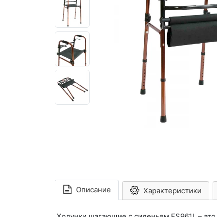
Описание
Характеристики
Ходунки шагающие с сиденьем FS961L – это