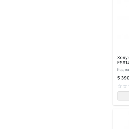
Ходун
FS91
Код то
5 39