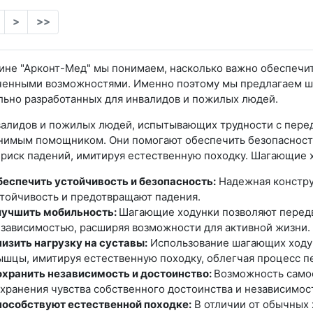
>
>>
ине "Арконт-Мед" мы понимаем, насколько важно обеспечи
ченными возможностями. Именно поэтому мы предлагаем ш
льно разработанных для инвалидов и пожилых людей.
валидов и пожилых людей, испытывающих трудности с пере
нимым помощником. Они помогают обеспечить безопасность
риск падений, имитируя естественную походку. Шагающие 
еспечить устойчивость и безопасность:
Надежная констру
тойчивость и предотвращают падения.
лучшить мобильность:
Шагающие ходунки позволяют передв
зависимостью, расширяя возможности для активной жизни.
изить нагрузку на суставы:
Использование шагающих ходунк
шцы, имитируя естественную походку, облегчая процесс п
хранить независимость и достоинство:
Возможность самос
хранения чувства собственного достоинства и независимос
особствуют естественной походке:
В отличии от обычных 