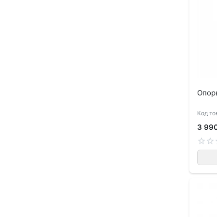
Опор
Код то
3 99