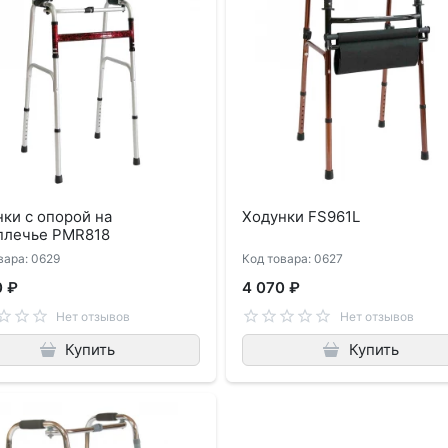
ки с опорой на
Ходунки FS961L
плечье PMR818
вара: 0629
Код товара: 0627
0 ₽
4 070 ₽
Нет отзывов
Нет отзывов
Купить
Купить