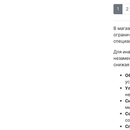
1
2
В магаз
ограни
специа
Для ин
незаме
снижая 
Об
ус
У
не
Сн
мы
Со
со
Сп