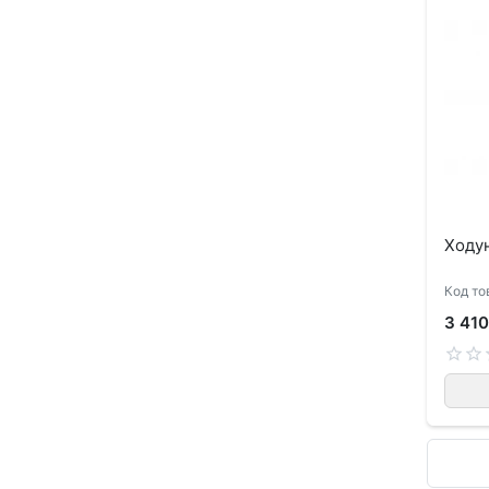
Ходун
Код то
3 410