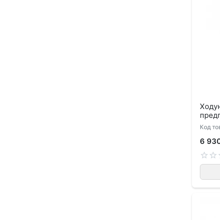
Ходун
пред
Код то
6 93