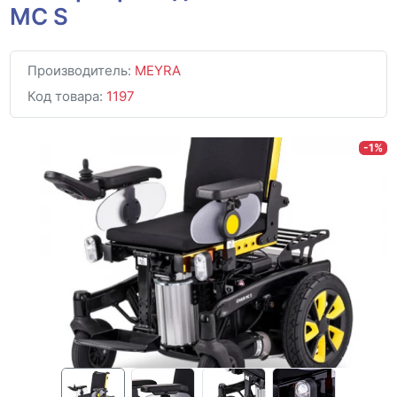
MC S
Производитель:
MEYRA
Код товара:
1197
-1%