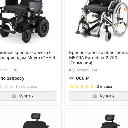
идная кресло-коляска с
Кресло-коляска облегчённ
троприводом Meyra iCHAIR
MEYRA Eurochair 2.750
(Германия)
вара: 1194
Код Товара: 1174
 по запросу
44 000 ₽
Нет отзывов
2 отзыва
Купить
Купить