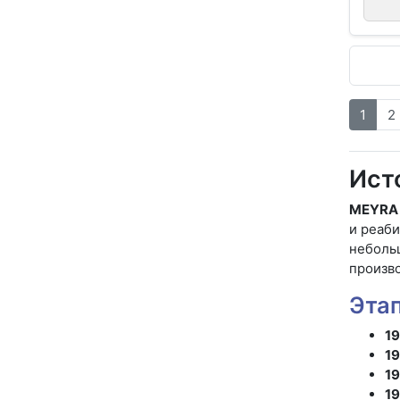
1
2
Ист
MEYRA
и реаби
неболь
произв
Эта
19
19
19
19