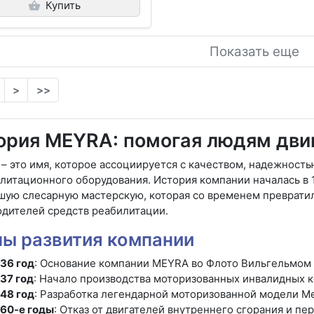
Купить
Показать еще
>
>>
ория MEYRA: помогая людям двиг
– это имя, которое ассоциируется с качеством, надежност
литационного оборудования. История компании началась в 
шую слесарную мастерскую, которая со временем превратил
одителей средств реабилитации.
пы развития компании
36 год
: Основание компании MEYRA во Флото Вильгельмом
37 год
: Начало производства моторизованных инвалидных к
48 год
: Разработка легендарной моторизованной модели Me
60-е годы
: Отказ от двигателей внутреннего сгорания и п