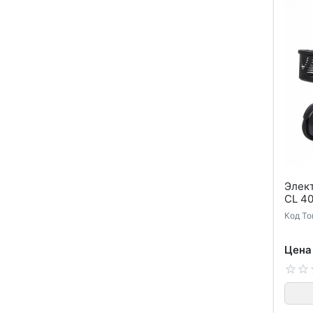
Элек
CL 4
Код То
Цена