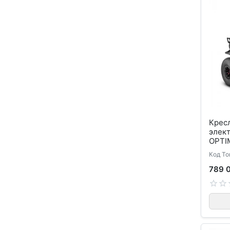
Кресл
элек
OPTI
Код То
789 