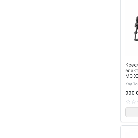
Кресл
элек
MC X
Код То
990 