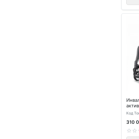
Инва
акти
Код То
310 