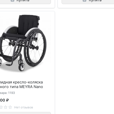
лидная кресло-коляска
вного типа MEYRA Nano
вара: 1193
000 ₽
Нет отзывов