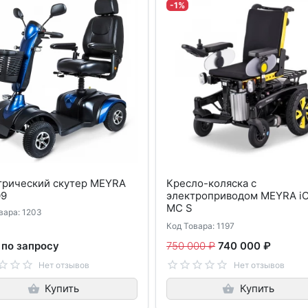
-1%
трический скутер MEYRA
Кресло-коляска с
09
электроприводом MEYRA iC
MC S
вара: 1203
Код Товара: 1197
 по запросу
750 000 ₽
740 000 ₽
Нет отзывов
Нет отзывов
Купить
Купить