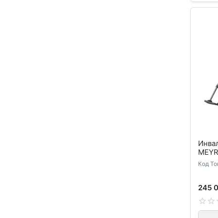
Инва
MEYR
Код То
245 