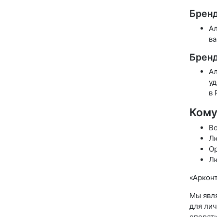
Бренд
Ал
ва
Бренд
Ал
уд
в 
Кому
Во
Лю
Ор
Лю
«Аркон
Мы явл
для лич
операт