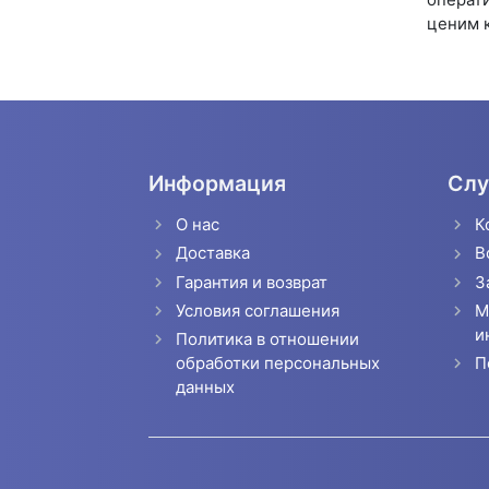
ценим 
Информация
Слу
О нас
К
Доставка
В
Гарантия и возврат
З
Условия соглашения
М
и
Политика в отношении
П
обработки персональных
данных