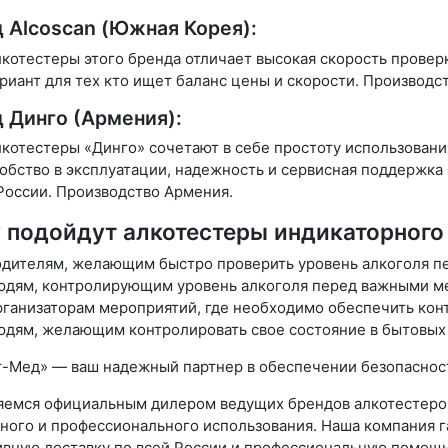
 Alcoscan (Южная Корея):
котестеры этого бренда отличает высокая скорость проверк
риант для тех кто ищет баланс цены и скорости. Производс
 Динго (Армения):
котестеры «Динго» сочетают в себе простоту использовани
обство в эксплуатации, надежность и сервисная поддержка
России. Производство Армения.
 подойдут алкотестеры индикаторного 
дителям, желающим быстро проверить уровень алкоголя пере
дям, контролирующим уровень алкоголя перед важными м
ганизаторам мероприятий, где необходимо обеспечить конт
дям, желающим контролировать свое состояние в бытовых 
т-Мед» — ваш надежный партнер в обеспечении безопаснос
яемся официальным дилером ведущих брендов алкотестеров
ного и профессионального использования. Наша компания г
ивную доставку по всей России и профессиональную помощь