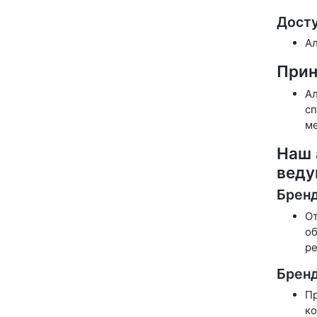
Досту
Ал
Прин
Ал
сп
ме
Наш 
веду
Бренд
От
об
ре
Бренд
Пр
ко