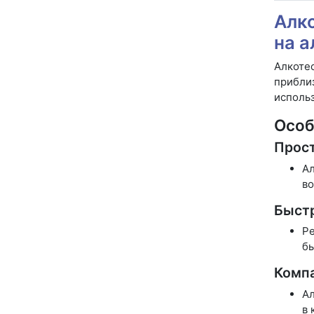
Алко
на а
Алкотес
приблиз
использ
Особ
Прост
Ал
во
Быстр
Ре
бы
Компа
Ал
в 