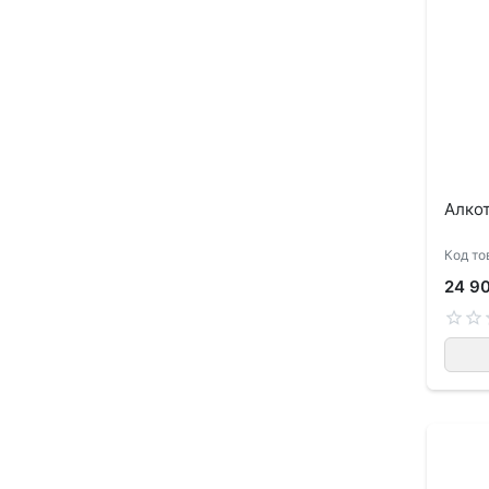
Алко
Код то
24 9