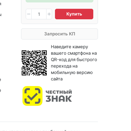
я
Купить
ы
Запросить КП
Наведите камеру
вашего смартфона на
QR-код для быстрого
перехода на
мобильную версию
сайта
е
е