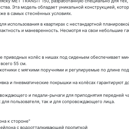
ску MET TRANSIT 150, разработанную специально для тех, 
ства. Эта модель обладает уникальной конструкцией, кото
же в самых стеснённых условиях.
для использования в квартирах с нестандартной планировко
пактность и маневренность. Несмотря на свои небольшие га
е приводных колёс в нишах под сиденьем обеспечивает ми
всего 55 см.
котники с мягкими поручнями и регулируемые по длине п
ивка и пневматические покрышки на колёсах гарантируют д
овождающего и педали-рычаги для приподнятия передней ч
 для пользователя, так и для сопровождающего лица.
на к стороне"
нейлона с водоотталкивающей пропиткой