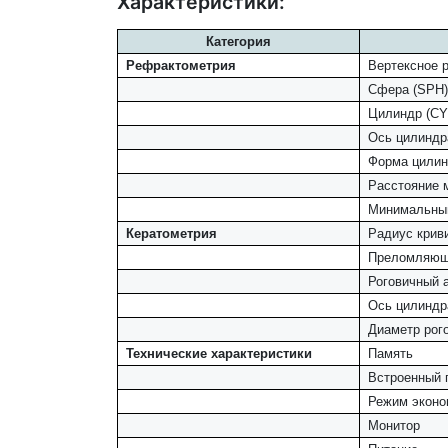
Характеристики:
Категория
Рефрактометрия
Вертексное р
Сфера (SPH)
Цилиндр (CY
Ось цилиндр
Форма цили
Расстояние 
Минимальный
Кератометрия
Радиус крив
Преломляющ
Роговичный 
Ось цилиндр
Диаметр рог
Технические характеристики
Память
Встроенный 
Режим эконо
Монитор