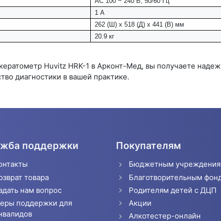
AC 100 ~ 240 В, 50/60 Гц
1 А
262 (Ш) x 518 (Д) x 441 (В) мм
20.9 кг
ратометр Huvitz HRK-1 в Арконт-Мед, вы получаете надеж
тво диагностики в вашей практике.
жба поддержки
Покупателям
онтакты
Бюджетным учреждени
озврат товара
Благотворительным фон
адать нам вопрос
Родителям детей с ДЦП
еры поддержки для
Акции
нвалидов
Алкотестер-онлайн