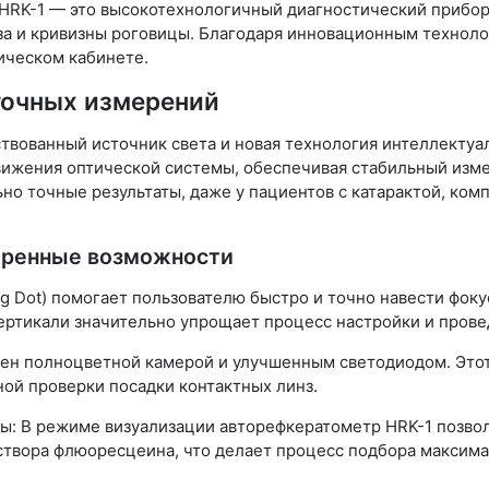
RK-1 — это высокотехнологичный диагностический прибор,
а и кривизны роговицы. Благодаря инновационным технолог
ическом кабинете.
точных измерений
твованный источник света и новая технология интеллектуа
вижения оптической системы, обеспечивая стабильный изм
ьно точные результаты, даже у пациентов с катарактой, к
иренные возможности
 Dot) помогает пользователю быстро и точно навести фоку
вертикали значительно упрощает процесс настройки и пров
щен полноцветной камерой и улучшенным светодиодом. Это
ной проверки посадки контактных линз.
ы: В режиме визуализации авторефкератометр HRK-1 позвол
створа флюоресцеина, что делает процесс подбора максим