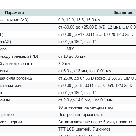
Параметр
Значение
асстояние (VD)
0.0, 12.0, 13.5, 15.0 мм
от -30.00 до +25.00 D (VD=12 мм), шаг 0.0
L)
от 0.00 до ±12.00 D, шаг 0.01/0.12/0.25 D
а (AX)
от 0° до 180°, шаг 1°
ндра
-, +, MIX
между зрачками (PD)
от 10 до 85 мм
 диаметр зрачка
2.0 мм
изны
от 5.0 до 13 мм, шаг 0.01 мм
ая сила роговицы
от 25.96 до 67.56 D (коэф. 1.3375), шаг 0.
астигматизм
от 0.00 до -15.00 D, шаг 0.05/0.12/0.25 D
а
от 0° до 180°, шаг 1°
овицы
от 2.0 до 14.0 мм, шаг 0.1 мм
10 измерений на каждый глаз
принтер
Построчная термопечать
мии энергии
Автовыключение после 5 минут простоя
TFT LCD цветной, 7 дюймов