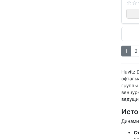
1
2
Huvitz 
офтальм
группы 
венчурн
ведущи
Исто
Динамик
Ст