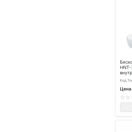
Беско
HNT-
внутр
Код То
Цена