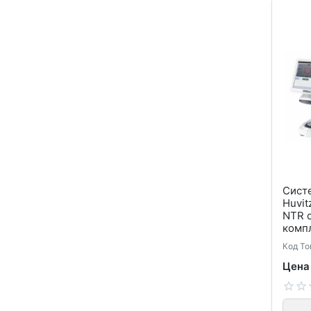
Систе
Huvit
NTR 
комп
Код То
Цена