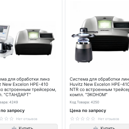
ма для обработки линз
Система для обработки лин
z New Excelon HPE-410
Huvitz New Excelon HPE-41
со встроенным трейсером,
NTR со встроенным трейсе
л. "СТАНДАРТ"
компл. "ЭКОНОМ"
вара: 4249
Код Товара: 4250
 по запросу
Цена по запросу
Нет отзывов
Нет отзывов
Купить
Купить