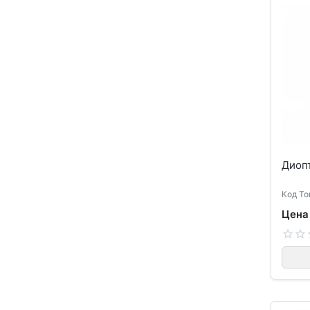
Диоп
Код То
Цена