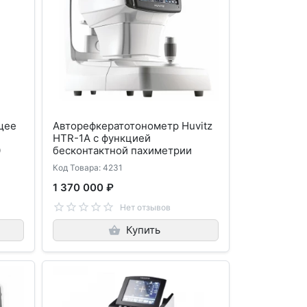
щее
Авторефкератотонометр Huvitz
HTR-1A с функцией
0
бесконтактной пахиметрии
Код Товара: 4231
1 370 000 ₽
Нет отзывов
Купить