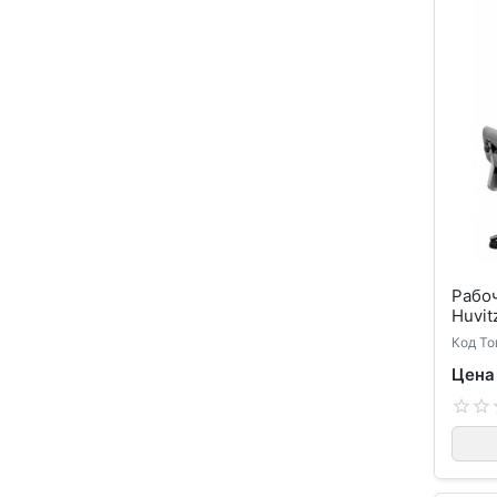
Рабо
Huvit
Код То
Цена