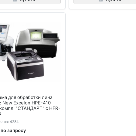
ма для обработки линз
z New Excelon HPE-410
 компл. "СТАНДАРТ" с HFR-
X
вара: 4284
 по запросу