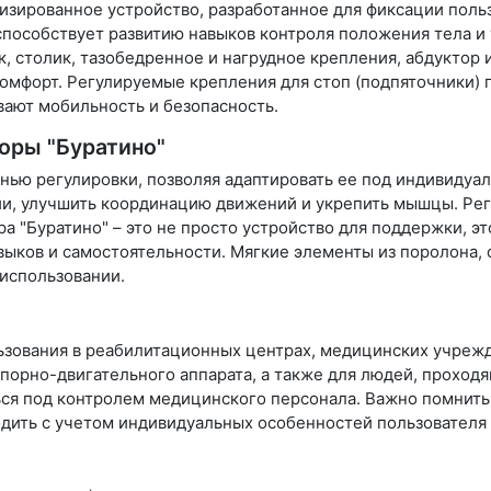
ализированное устройство, разработанное для фиксации по
способствует развитию навыков контроля положения тела 
 столик, тазобедренное и нагрудное крепления, абдуктор
мфорт. Регулируемые крепления для стоп (подпяточники) 
вают мобильность и безопасность.
оры "Буратино"
нью регулировки, позволяя адаптировать ее под индивидуа
ии, улучшить координацию движений и укрепить мышцы. Ре
а "Буратино" – это не просто устройство для поддержки, э
ыков и самостоятельности. Мягкие элементы из поролона, 
использовании.
ьзования в реабилитационных центрах, медицинских учрежд
опорно-двигательного аппарата, а также для людей, проход
я под контролем медицинского персонала. Важно помнить,
ить с учетом индивидуальных особенностей пользователя и