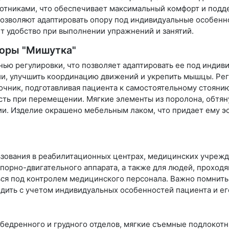
отниками, что обеспечивает максимальный комфорт и подд
 позволяют адаптировать опору под индивидуальные особенн
т удобство при выполнении упражнений и занятий.
поры "Мишутка"
нью регулировки, что позволяет адаптировать ее под индив
ии, улучшить координацию движений и укрепить мышцы. Ре
ночник, подготавливая пациента к самостоятельному стояни
сть при перемещении. Мягкие элементы из поролона, обтян
и. Изделие окрашено мебельным лаком, что придает ему э
зования в реабилитационных центрах, медицинских учрежд
опорно-двигательного аппарата, а также для людей, проход
я под контролем медицинского персонала. Важно помнить,
ить с учетом индивидуальных особенностей пациента и его
обедренного и грудного отделов, мягкие съемные подлокот