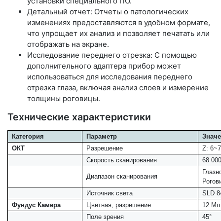
установки специального ПО.
Детальный отчет: Отчеты о патологических
изменениях предоставляются в удобном формате,
что упрощает их анализ и позволяет печатать или
отображать на экране.
Исследование переднего отрезка: С помощью
дополнительного адаптера прибор может
использоваться для исследования переднего
отрезка глаза, включая анализ слоев и измерение
толщины роговицы.
Технические характеристики
Категория
Параметр
Знач
ОКТ
Разрешение
Z: 6~
Скорость сканирования
68 000
Глазн
Диапазон сканирования
Рогов
Источник света
SLD 8
Фундус Камера
Цветная, разрешение
12 Мп
Поле зрения
45°