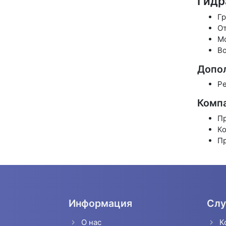
Гидр
Гр
От
Мо
Во
Допол
Ре
Компа
Пр
Ко
Пр
Информация
Слу
О нас
К