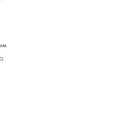
ом.
).