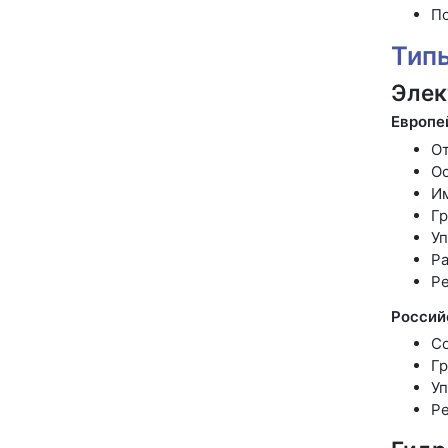
По
Тип
Элек
Европе
От
О
Им
Гр
Уп
Ра
Ре
Россий
Со
Гр
Уп
Ре