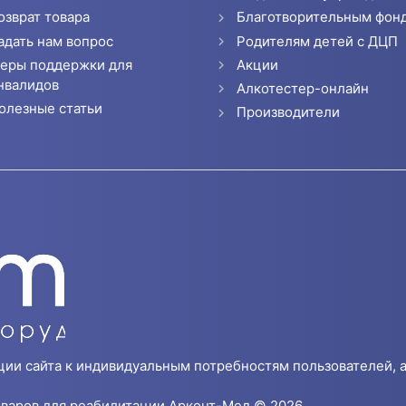
озврат товара
Благотворительным фон
адать нам вопрос
Родителям детей с ДЦП
еры поддержки для
Акции
нвалидов
Алкотестер-онлайн
олезные статьи
Производители
ции сайта к индивидуальным потребностям пользователей, а
варов для реабилитации Арконт-Мед © 2026.