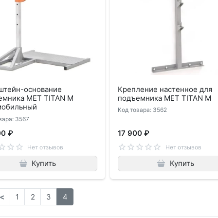
штейн-основание
Крепление настенное для
емника MET TITAN M
подъемника MET TITAN M
мобильный
Код товара: 3562
вара: 3567
00 ₽
17 900 ₽
Нет отзывов
Нет отзывов
Купить
Купить
<
1
2
3
4