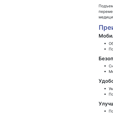
Подъем
переме
медицин
Пре
Моби
Об
По
Безоп
Сн
Мн
Удоб
Ум
По
Улучш
По