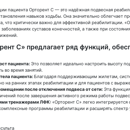
ии пациента Орторент С — это надёжная подвесная реабили
становления навыков ходьбы. Она значительно облегчает 
та, что критически важно для эффективной реабилитации. «
ри заболеваниях суставов конечностей, а также при состоя
вижений.
рент С» предлагает ряд функций, обе
ост пациента:
Это позволяет идеально настроить высоту под
ь во время занятий.
 тела пациента:
Благодаря поддерживающим жилетам, систем
но на ранних этапах реабилитации и для пациентов с выраж
омещении после отключения подвеса от сети:
Эта функция
ничений после завершения активного режима работы подвес
ими тренажерами ЛФК:
«Орторент С» легко интегрируется 
ь комплексные программы реабилитации и расширять спектр
сульта