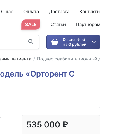
О нас
Оплата
Доставка
Контакты
SALE
Статьи
Партнерам
0
товар(ов),
на
0 рублей
ния пациента
Подвес реабилитационный для вертикализ
одель «Орторент С
т
535 000 ₽