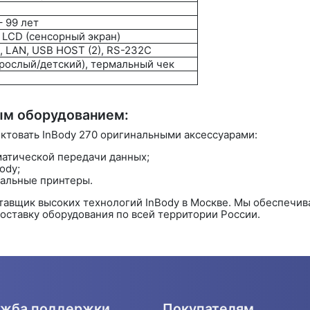
– 99 лет
 LCD (сенсорный экран)
h, LAN, USB HOST (2), RS-232C
зрослый/детский), термальный чек
ым оборудованием:
товать InBody 270 оригинальными аксессуарами:
атической передачи данных;
ody;
альные принтеры.
тавщик высоких технологий InBody в Москве. Мы обеспечи
оставку оборудования по всей территории России.
жба поддержки
Покупателям