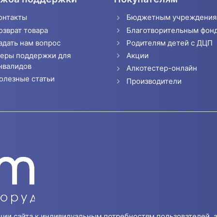
онтакты
Бюджетным учреждени
озврат товара
Благотворительным фон
адать нам вопрос
Родителям детей с ДЦП
еры поддержки для
Акции
нвалидов
Алкотестер-онлайн
олезные статьи
Производители
ции сайта к индивидуальным потребностям пользователей, а