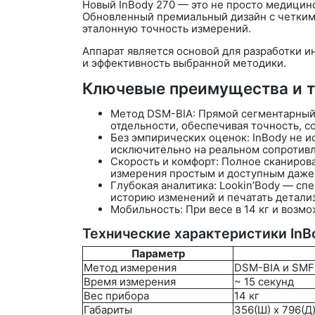
Новый
InBody 270
— это не просто медицинс
Обновленный премиальный дизайн с четкими
эталонную точность измерений.
Аппарат является основой для разработки 
и эффективность выбранной методики.
Ключевые преимущества и т
Метод DSM-BIA:
Прямой сегментарный м
отдельности, обеспечивая точность, с
Без эмпирических оценок: InBody не ис
исключительно на реальном сопротивл
Скорость и комфорт: Полное сканиров
измерения простым и доступным даже
Глубокая аналитика: Lookin’Body — с
историю изменений и печатать детализ
Мобильность: При весе в
14 кг
и возмож
Технические характеристики InB
Параметр
Метод измерения
DSM-BIA и SMF-
Время измерения
~ 15 секунд
Вес прибора
14 кг
Габариты
356(Ш) x 796(Д)