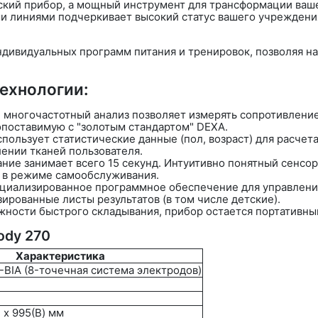
кий прибор, а мощный инструмент для трансформации вашег
 линиями подчеркивает высокий статус вашего учреждения
индивидуальных программ питания и тренировок, позволяя н
ехнологии:
ногочастотный анализ позволяет измерять сопротивление к
опоставимую с "золотым стандартом" DEXA.
пользует статистические данные (пол, возраст) для расчета
ении тканей пользователя.
ание занимает всего
15 секунд
. Интуитивно понятный сенсо
 в режиме самообслуживания.
пециализированное программное обеспечение для управлени
ированные листы результатов (в том числе детские).
ности быстрого складывания, прибор остается портативным
ody 270
Характеристика
BIA (8-точечная система электродов)
 x 995(В) мм