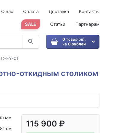
О нас
Оплата
Доставка
Контакты
SALE
Статьи
Партнерам
0
товар(ов),
на
0 рублей
 C-EY-01
ротно-откидным столиком
65 мм
115 900 ₽
81 см