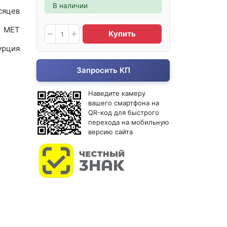
В наличии
сяцев
MET
Купить
урция
Запросить КП
Наведите камеру
вашего смартфона на
QR-код для быстрого
перехода на мобильную
версию сайта