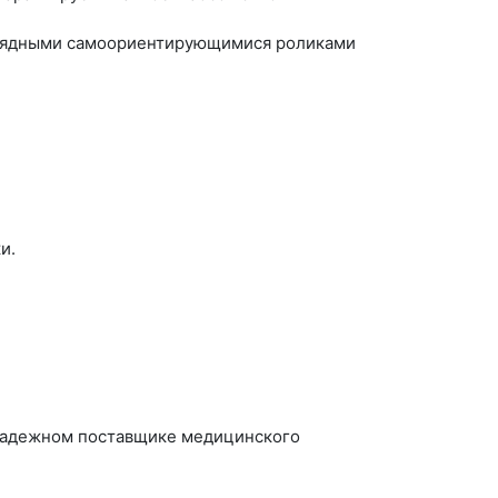
ухрядными самоориентирующимися роликами
и.
надежном поставщике медицинского