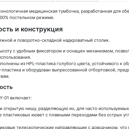
ехнологичная медицинская тумбочка, разработанная для о
100% постельном режиме.
сть и конструкция
жной и поворотно-складной надкроватный столик.
ысоту с удобным фиксатором и оснащен механизмом, позвол
использования.
полнены из HPL-пластика голубого цвета, устойчивого к 
-пластика и оборудован выпрессованной отбортовкой, пре
твам.
ость
Y-01 включает:
и открытую нишу, разделяющую их, для часто используемых
е пластиковых кювет с плавными переходами без острых уг
иковые телескопические направляющие с доводчиком, что 