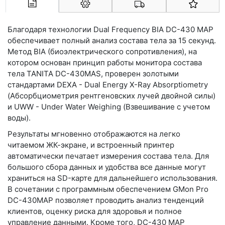
Арконт-Мед
Благодаря технологии Dual Frequency BIA DC-430 MAP
обеспечивает полный анализ состава тела за 15 секунд.
Метод BIA (биоэлектрического сопротивления), на
котором основан принцип работы монитора состава
тела TANITA DC-430MAS, проверен золотыми
стандартами DEXA - Dual Energy X-Ray Absorptiometry
(Абсорбциометрия рентгеновских лучей двойной силы)
и UWW - Under Water Weighing (Взвешивание с учетом
воды).
Результаты мгновенно отображаются на легко
читаемом ЖК-экране, и встроенный принтер
автоматически печатает измерения состава тела. Для
большого сбора данных и удобства все данные могут
храниться на SD-карте для дальнейшего использования.
В сочетании с программным обеспечением GMon Pro
DC-430MAP позволяет проводить анализ тенденций
клиентов, оценку риска для здоровья и полное
управление данными. Кроме того, DC-430 MAP