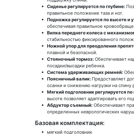
Сиденье регулируется по глубине:
Поз
правильное положение таза и ног.
Подножка регулируется по высоте и у
обеспечивая правильное кровообраще
Вилка переднего колеса с механизм
стабильностью фиксированного положе
Ножной упор для преодоления препят
плавной и безопасной.
Стояночный тормоз:
Обеспечивает над
посадки/высадки ребенка.
Система удерживающих ремней:
Обес
Поясничный валик:
Предоставляет до
осанки и снижению нагрузки на спину 
Мягкий подголовник регулируется по 
высоте позволяет адаптировать его по
Абдуктор съемный:
Обеспечивает пра
определенных неврологических наруше
Базовая комплектация:
мягкий подголовник