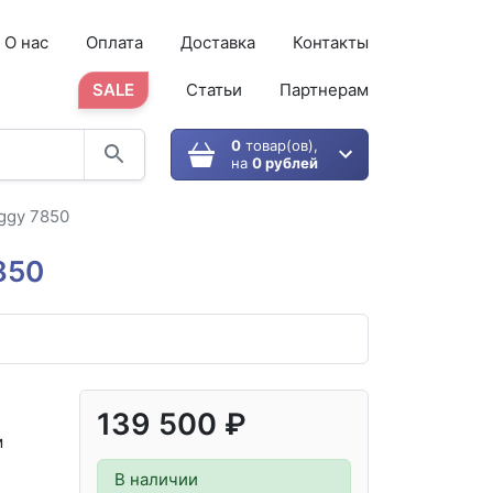
О нас
Оплата
Доставка
Контакты
SALE
Статьи
Партнерам
0
товар(ов),
на
0 рублей
uggy 7850
850
139 500 ₽
м
В наличии