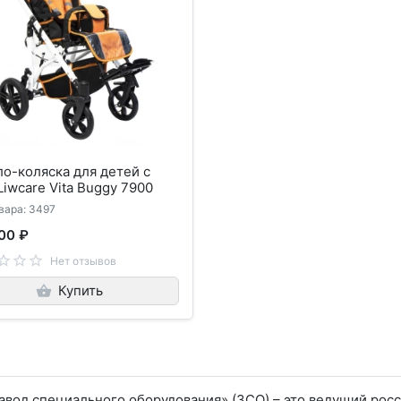
о-коляска для детей с
ДЦП Liwcare Vita Buggy 7900
вара: 3497
00 ₽
Нет отзывов
Купить
вод специального оборудования» (ЗСО) – это ведущий рос