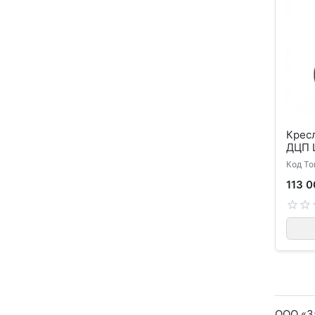
Кресл
Код То
113 0
ООО «За