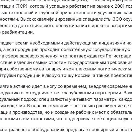
тации (ТСР), который успешно работает на рынке с 2001 г
вых технологий и глубокой приверженности улучшению кач
ностями. Высококвалифицированные специалисты ЗСО осуще
водства до технического обслуживания широкого ассортим
в реабилитации.
ладает всеми необходимыми действующими лицензиями на 
, а вся продукция проходит обязательную государственную
у в сфере здравоохранения, что подтверждается Регистрац
тствие изделий самым строгим государственным требовани
аря собственному автопарку и комплексным логистическим
тгрузки продукции в любую точку России, а также предост
ятие активно идет в ногу со временем, внедряя современ
родукцию в сотрудничестве с зарубежными партнерами. Ва
дуальный подход: специалисты учитывают параметры каждог
ии изделия. В планах компании – не только расширение се
ации производства, но и создание рабочих мест с обязате
ченными возможностями, что подчеркивает её социальную 
 специального оборудования» предлагает обширный и пост