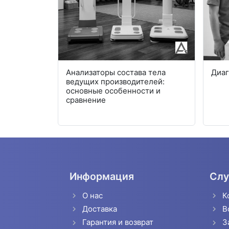
рующие
Анализаторы состава тела
Диаг
ионной -
ведущих производителей:
 внедрение
основные особенности и
ургию
сравнение
Информация
Слу
О нас
К
Доставка
В
Гарантия и возврат
З