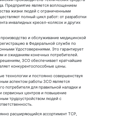
ода. Предприятие является воплощением
ества жизни людей с ограниченными
ствляют полный цикл работ: от разработки
ента инвалидных кресел-колясок и других
производство и обслуживание медицинской
 регистрацию в Федеральной службе по
ионными Удостоверениями. Это гарантирует
ям и ожиданиям конечных потребителей.
 решениям, ЗСО обеспечивает кратчайшие
авляет конкурентоспособные цены.
ные технологии и постоянно совершенствуя
жным аспектом работы ЗСО является
о потребителя для правильной наладки и
ти сервисных центров и повышение
льным трудоустройством людей с
ответственность.
оянно расширяющийся ассортимент ТСР,