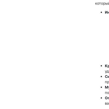
которы
И
К
уд
Си
пр
М
по
Оп
ва