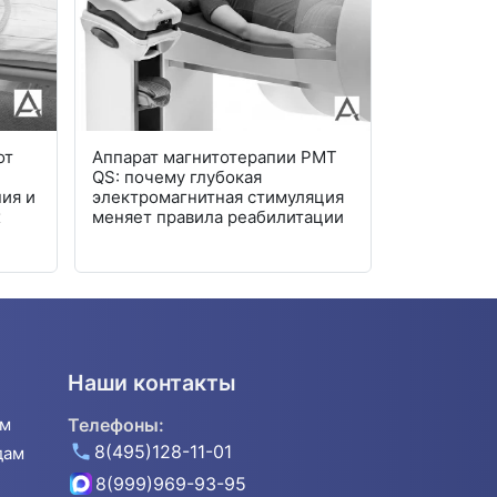
от
Аппарат магнитотерапии PMT
Современн
QS: почему глубокая
мочи: авто
ия и
электромагнитная стимуляция
лаборатор
х
меняет правила реабилитации
Наши контакты
ям
Телефоны:
8(495)128-11-01
дам
8(999)969-93-95