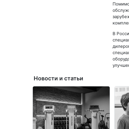
Помимо
обслужи
зарубеж
компле
В Росс
специа
дилеро
специа
оборудо
улучше
Новости и статьи