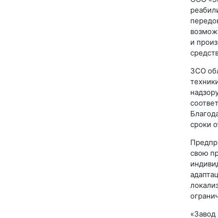
реабили
передо
возмож
и произ
средст
ЗСО об
техники
надзор
соотве
Благод
сроки о
Предпри
свою п
индиви
адаптац
локализ
ограни
«Завод