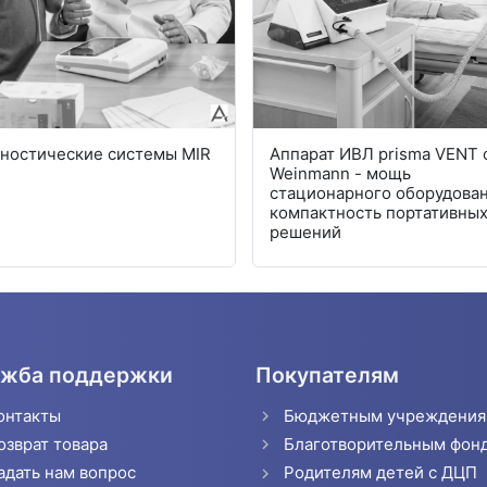
ностические системы MIR
Аппарат ИВЛ prisma VENT 
Weinmann - мощь
стационарного оборудован
компактность портативны
решений
жба поддержки
Покупателям
онтакты
Бюджетным учреждени
озврат товара
Благотворительным фон
адать нам вопрос
Родителям детей с ДЦП