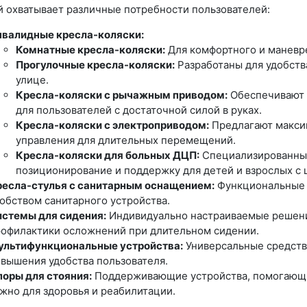
й охватывает различные потребности пользователей:
нвалидные кресла-коляски:
Комнатные кресла-коляски:
Для комфортного и маневр
Прогулочные кресла-коляски:
Разработаны для удобства
улице.
Кресла-коляски с рычажным приводом:
Обеспечивают 
для пользователей с достаточной силой в руках.
Кресла-коляски с электроприводом:
Предлагают макси
управления для длительных перемещений.
Кресла-коляски для больных ДЦП:
Специализированны
позиционирование и поддержку для детей и взрослых с
ресла-стулья с санитарным оснащением:
Функциональные 
обством санитарного устройства.
стемы для сидения:
Индивидуально настраиваемые решени
офилактики осложнений при длительном сидении.
ультифункциональные устройства:
Универсальные средства
вышения удобства пользователя.
оры для стояния:
Поддерживающие устройства, помогающи
жно для здоровья и реабилитации.