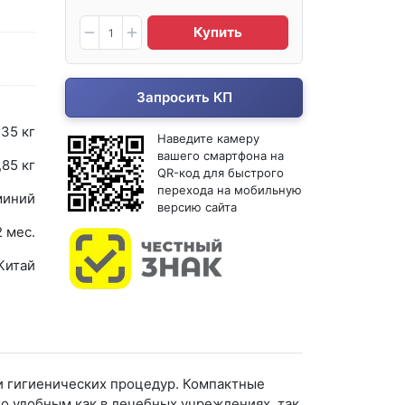
Купить
Запросить КП
135 кг
Наведите камеру
вашего смартфона на
,85 кг
QR-код для быстрого
перехода на мобильную
иний
версию сайта
2 мес.
Китай
и гигиенических процедур. Компактные
го удобным как в лечебных учреждениях, так