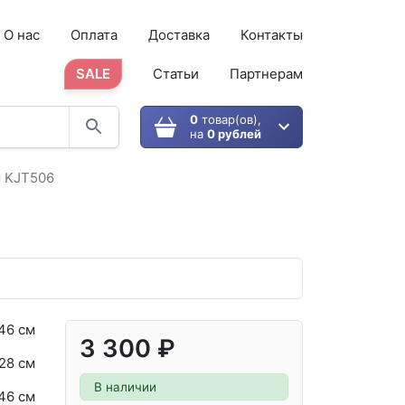
О нас
Оплата
Доставка
Контакты
SALE
Статьи
Партнерам
0
товар(ов),
на
0 рублей
ы KJT506
46 см
3 300 ₽
28 см
В наличии
46 см