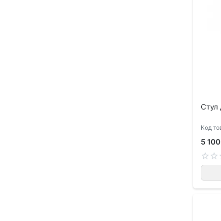
Стул 
Код то
5 100