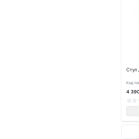
Стул 
Код то
4 39