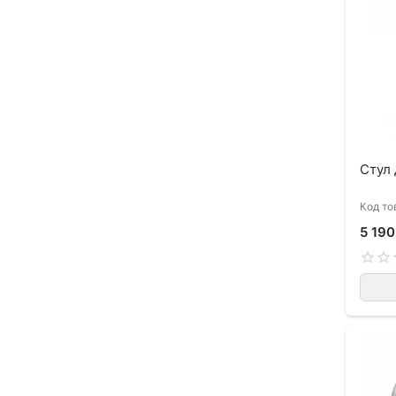
Стул 
Код то
5 190