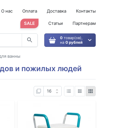
О нас
Оплата
Доставка
Контакты
SALE
Статьи
Партнерам
0
товар(ов),
на
0 рублей
для ванны
идов и пожилых людей