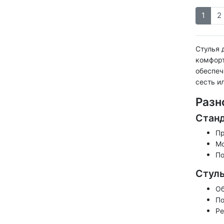
1
2
Стулья 
комфорт
обеспеч
сесть ил
Разн
Станд
Пр
Мо
По
Стуль
Об
По
Ре