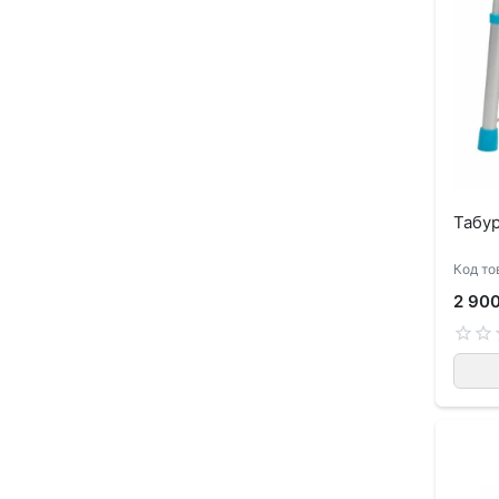
Табур
Код то
2 90