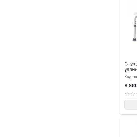
Стул 
удли
Код то
8 86