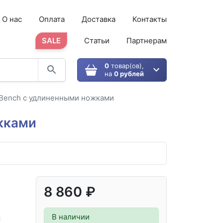
О нас
Оплата
Доставка
Контакты
SALE
Статьи
Партнерам
0
товар(ов),
на
0 рублей
S Bench с удлиненными ножками
ожками
8 860 ₽
В наличии
м