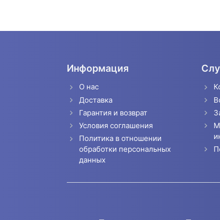
Информация
Слу
О нас
К
Доставка
В
Гарантия и возврат
З
Условия соглашения
М
и
Политика в отношении
П
обработки персональных
данных