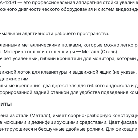
-120/1 — это профессиональная аппаратная стойка увеличе
ожного диагностического оборудования и систем видеоэндо
имальной адаптивности рабочего пространства:
ленными металлическими полками, которые можно легко ре
. Материал полок и столешницы — Металл (Сталь).
ает усиленный, гибкий кронштейн для монитора, который дв
.
жной лоток для клавиатуры и выдвижной ящик (не указан, 
адлежностям.
льные крепления: два держателя для гибкого эндоскопа и д
форированной задней стенкой для удобства подведения ко
риты
ена из стали (Металл), имеет сборно-разборную конструк
тке моющими и дезинфицирующими средствами. Цвет фасада
ентирующиеся и бесшумные двойные ролики. Для фиксации