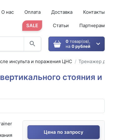
О нас
Оплата
Доставка
Контакты
SALE
Статьи
Партнерам
0
товар(ов),
на
0 рублей
сле инсульта и поражения ЦНС
Тренажер для вертикально
вертикального стояния и
ainer
Цена по запросу
мания