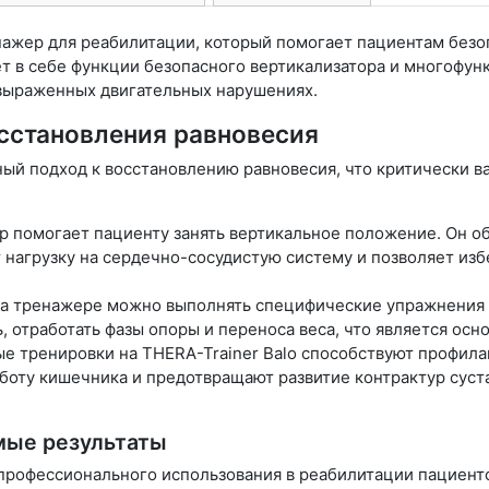
нажер для реабилитации, который помогает пациентам безо
ет в себе функции безопасного вертикализатора и многофу
выраженных двигательных нарушениях.
сстановления равновесия
ный подход к восстановлению равновесия, что критически в
р помогает пациенту занять вертикальное положение. Он 
т нагрузку на сердечно-сосудистую систему и позволяет изб
а тренажере можно выполнять специфические упражнения 
, отработать фазы опоры и переноса веса, что является осн
е тренировки на THERA-Trainer Balo способствуют профила
боту кишечника и предотвращают развитие контрактур суста
мые результаты
 профессионального использования в реабилитации пациен