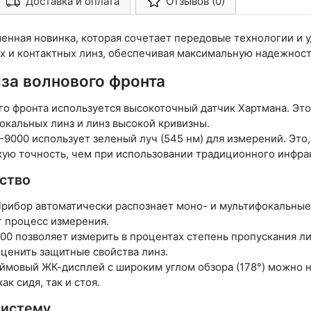
Доставка и оплата
Отзывов (0)
Арконт-Мед
нная новинка, которая сочетает передовые технологии и у
ых и контактных линз, обеспечивая максимальную надежнос
за волнового фронта
го фронта используется высокоточный датчик Хартмана. Эт
окальных линз и линз высокой кривизны.
000 использует зеленый луч (545 нм) для измерений. Это,
кую точность, чем при использовании традиционного инфрак
ство
Прибор автоматически распознает моно- и мультифокальные
т процесс измерения.
0 позволяет измерить в процентах степень пропускания линз
ценить защитные свойства линз.
мовый ЖК-дисплей с широким углом обзора (178°) можно н
к сидя, так и стоя.
систему