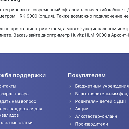
нтегрирован в современный офтальмологический кабинет. 
метром HRK-9000 (опция). Также возможно подключение чер
ся не просто диоптриметром, а многофункциональным инст
инете. Заказывайте диоптриметр Huvitz HLM-9000 в Арконт-
жба поддержки
Покупателям
онтакты
Бюджетным учреждени
озврат товара
Благотворительным фон
адать нам вопрос
Родителям детей с ДЦП
еры поддержки для
Акции
нвалидов
Алкотестер-онлайн
олезные статьи
Производители